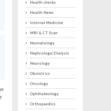
Health checks
Health News
Internal Medicine
MRI & CT Scan
Neonatology
Nephrology/Dialysis
Neurology
Obstetrics
Oncology
 लग
Ophthalmology
दा
Orthopaedics
न