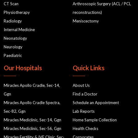
CT Scan
Arthroscopic Surgery (ACL / PCL
Physiotherapy
reconstructions)
Radiology
Meniscectomy
Internal Medicine
Neonatology
Neurology
Paediatric
Our Hospitals
Quick Links
Miracles Apollo Cradle, Sec-14,
About Us
Ggn
Find a Doctor
Miracles Apollo Cradle Spectra,
Schedule an Appointment
Sec-82, Ggn
Lab Reports
Miracles Mediclinic, Sec-14, Ggn
Home Sample Collection
Miracles Mediclinic, Sec-56, Ggn
Health Checks
Miracles Fertility & IVF Clinic, Sec-
Corporates