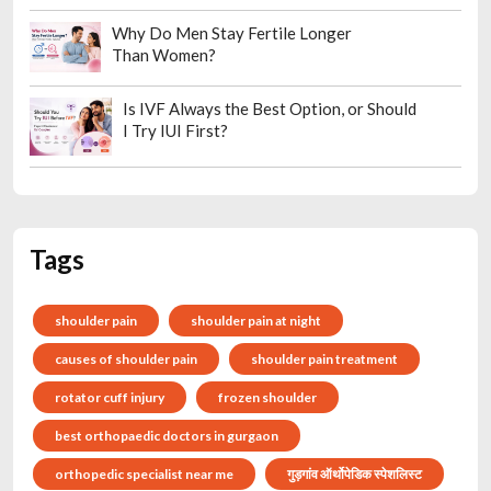
Why Do Men Stay Fertile Longer
Than Women?
Is IVF Always the Best Option, or Should
I Try IUI First?
Tags
shoulder pain
shoulder pain at night
causes of shoulder pain
shoulder pain treatment
rotator cuff injury
frozen shoulder
best orthopaedic doctors in gurgaon
orthopedic specialist near me
गुड़गांव ऑर्थोपेडिक स्पेशलिस्ट