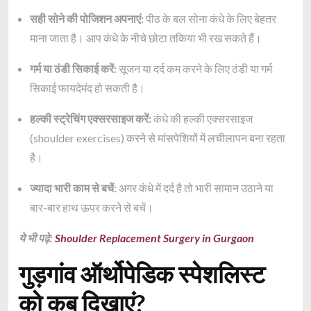
सही सोने की पोजिशन अपनाएं:
पीठ के बल सोना कंधे के लिए बेहतर
माना जाता है। आप कंधे के नीचे छोटा तकिया भी रख सकते हैं।
गर्म या ठंडी सिकाई करें:
सूजन या दर्द कम करने के लिए ठंडी या गर्म
सिकाई फायदेमंद हो सकती है।
हल्की स्ट्रेचिंग एक्सरसाइज करें:
कंधे की हल्की एक्सरसाइज
(shoulder exercises) करने से मांसपेशियों में लचीलापन बना रहता
है।
ज्यादा भारी काम से बचें:
अगर कंधे में दर्द है तो भारी सामान उठाने या
बार-बार हाथ ऊपर करने से बचें।
ये भी पढ़े:
Shoulder Replacement Surgery in Gurgaon
गुड़गांव ऑर्थोपेडिक स्पेशलिस्ट
को कब दिखाएं?