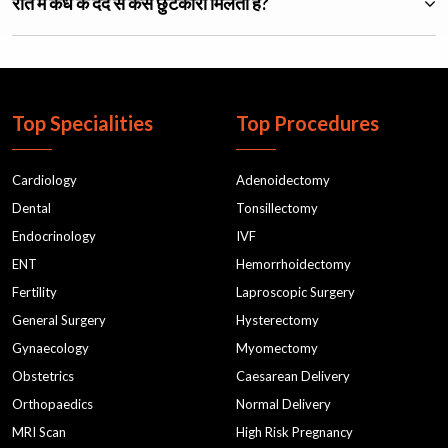
रात में कंधे के दर्द से कैसे छुटकारा मिलता है?
Top Specialities
Top Procedures
Cardiology
Adenoidectomy
Dental
Tonsillectomy
Endocrinology
IVF
ENT
Hemorrhoidectomy
Fertility
Laproscopic Surgery
General Surgery
Hysterectomy
Gynaecology
Myomectomy
Obstetrics
Caesarean Delivery
Orthopaedics
Normal Delivery
MRI Scan
High Risk Pregnancy