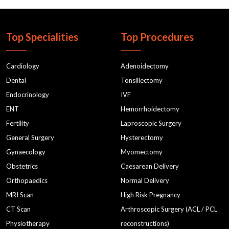
Top Specialities
Top Procedures
Cardiology
Adenoidectomy
Dental
Tonsillectomy
Endocrinology
IVF
ENT
Hemorrhoidectomy
Fertility
Laproscopic Surgery
General Surgery
Hysterectomy
Gynaecology
Myomectomy
Obstetrics
Caesarean Delivery
Orthopaedics
Normal Delivery
MRI Scan
High Risk Pregnancy
CT Scan
Arthroscopic Surgery (ACL / PCL
Physiotherapy
reconstructions)