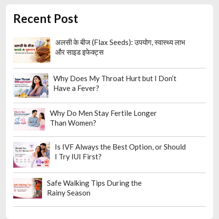
Recent Post
अलसी के बीज (Flax Seeds): उपयोग, स्वास्थ्य लाभ
और साइड इफेक्ट्स
Why Does My Throat Hurt but I Don’t
Have a Fever?
Why Do Men Stay Fertile Longer
Than Women?
Is IVF Always the Best Option, or Should
I Try IUI First?
Safe Walking Tips During the
Rainy Season