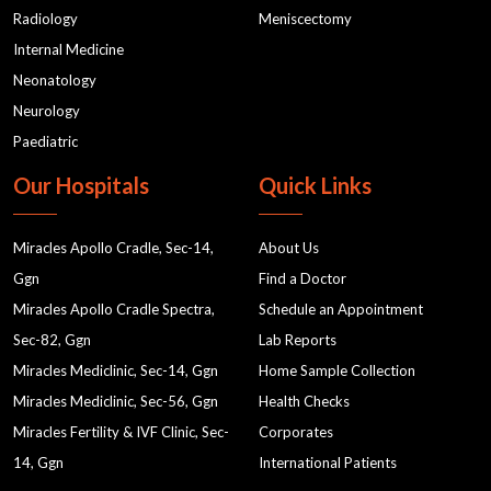
Radiology
Meniscectomy
Internal Medicine
Neonatology
Neurology
Paediatric
Our Hospitals
Quick Links
Miracles Apollo Cradle, Sec-14,
About Us
Ggn
Find a Doctor
Miracles Apollo Cradle Spectra,
Schedule an Appointment
Sec-82, Ggn
Lab Reports
Miracles Mediclinic, Sec-14, Ggn
Home Sample Collection
Miracles Mediclinic, Sec-56, Ggn
Health Checks
Miracles Fertility & IVF Clinic, Sec-
Corporates
14, Ggn
International Patients