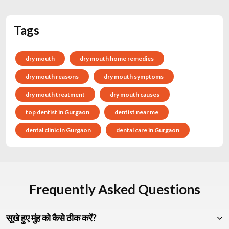
Tags
dry mouth
dry mouth home remedies
dry mouth reasons
dry mouth symptoms
dry mouth treatment
dry mouth causes
top dentist in Gurgaon
dentist near me
dental clinic in Gurgaon
dental care in Gurgaon
Frequently Asked Questions
सूखे हुए मुंह को कैसे ठीक करें?