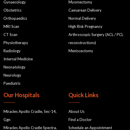
Gynaecology
Myomectomy
Obstetrics
Caesarean Delivery
Orthopaedics
Normal Delivery
MRI Scan
High Risk Pregnancy
CT Scan
Arthroscopic Surgery (ACL / PCL
Physiotherapy
reconstructions)
Radiology
Meniscectomy
Internal Medicine
Neonatology
Neurology
Paediatric
Our Hospitals
Quick Links
Miracles Apollo Cradle, Sec-14,
About Us
Ggn
Find a Doctor
Miracles Apollo Cradle Spectra,
Schedule an Appointment