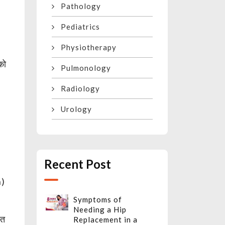
Pathology
Pediatrics
Physiotherapy
को
Pulmonology
Radiology
Urology
Recent Post
n)
Symptoms of
Needing a Hip
ित
Replacement in a