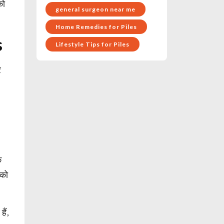
को
general surgeon near me
Home Remedies for Piles
s
Lifestyle Tips for Piles
र
क
 को
।
ैं,