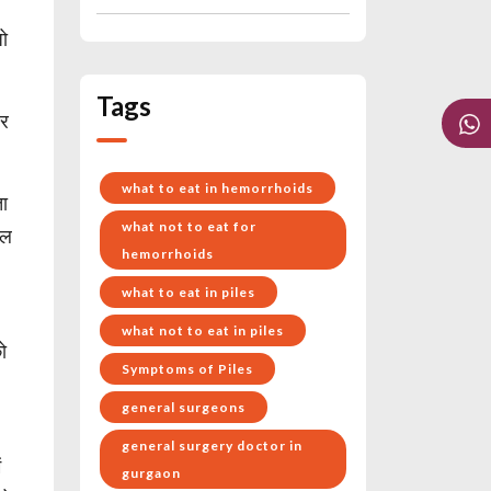
जो
Tags
बर
what to eat in hemorrhoids
ता
what not to eat for
रल
hemorrhoids
what to eat in piles
what not to eat in piles
को
Symptoms of Piles
general surgeons
general surgery doctor in
ं
gurgaon