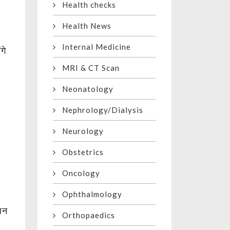
Health checks
Health News
Internal Medicine
गे
t
MRI & CT Scan
Neonatology
Nephrology/Dialysis
Neurology
Obstetrics
Oncology
Ophthalmology
ूजन
Orthopaedics