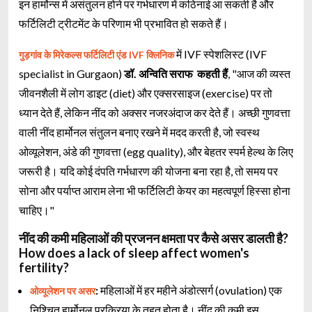
इन हार्मोन्स में असंतुलन होने पर गर्भधारण में कठिनाई आ सकती है और
फर्टिलिटी ट्रीटमेंट के परिणाम भी प्रभावित हो सकते हैं।
में IVF स्पेशलिस्ट (IVF
गुड़गांव के मिरेकल्स फर्टिलिटी एंड IVF क्लिनिक
specialist in Gurgaon)
डॉ. अन्विति सराफ कहती हैं
, "आज की व्यस्त
जीवनशैली में लोग डाइट (diet) और एक्सरसाइज (exercise) पर तो
ध्यान देते हैं, लेकिन नींद को अक्सर नजरअंदाज कर देते हैं। अच्छी गुणवत्ता
वाली नींद हार्मोनल संतुलन बनाए रखने में मदद करती है, जो स्वस्थ
ओव्यूलेशन, अंडे की गुणवत्ता (egg quality), और बेहतर स्पर्म हेल्थ के लिए
जरूरी है। यदि कोई दंपति गर्भधारण की योजना बना रहा है, तो समय पर
सोना और पर्याप्त आराम लेना भी फर्टिलिटी केयर का महत्वपूर्ण हिस्सा होना
चाहिए।"
नींद की कमी महिलाओं की प्रजनन क्षमता पर कैसे असर डालती है?
How does a lack of sleep affect women's
fertility?
:
महिलाओं में हर महीने अंडोत्सर्ग (ovulation) एक
ओव्यूलेशन पर असर
निश्चित हार्मोनल प्रक्रिया के तहत होता है। नींद की कमी इस