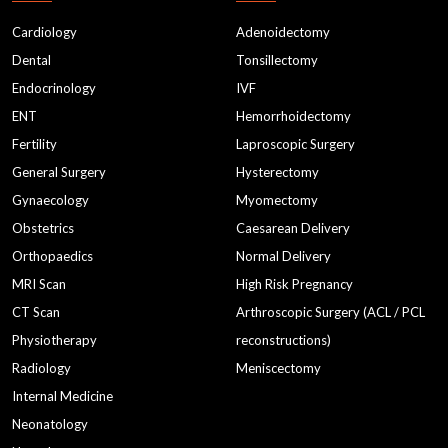
Cardiology
Adenoidectomy
Dental
Tonsillectomy
Endocrinology
IVF
ENT
Hemorrhoidectomy
Fertility
Laproscopic Surgery
General Surgery
Hysterectomy
Gynaecology
Myomectomy
Obstetrics
Caesarean Delivery
Orthopaedics
Normal Delivery
MRI Scan
High Risk Pregnancy
CT Scan
Arthroscopic Surgery (ACL / PCL
Physiotherapy
reconstructions)
Radiology
Meniscectomy
Internal Medicine
Neonatology