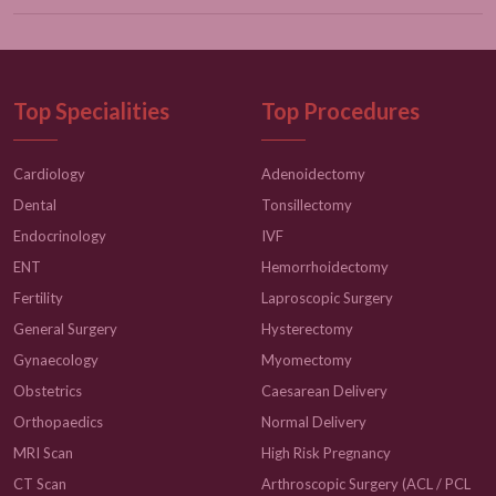
Top Specialities
Top Procedures
Cardiology
Adenoidectomy
Dental
Tonsillectomy
Endocrinology
IVF
ENT
Hemorrhoidectomy
Fertility
Laproscopic Surgery
General Surgery
Hysterectomy
Gynaecology
Myomectomy
Obstetrics
Caesarean Delivery
Orthopaedics
Normal Delivery
MRI Scan
High Risk Pregnancy
CT Scan
Arthroscopic Surgery (ACL / PCL