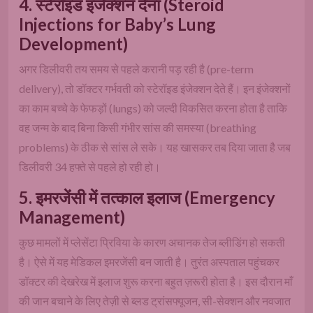
4. स्टेरॉइड इंजेक्शन देना (Steroid
Injections for Baby’s Lung
Development)
अगर डिलीवरी तय समय से पहले करानी पड़ रही है (pre-term
delivery), तो डॉक्टर गर्भवती को स्टेरॉइड इंजेक्शन देते हैं। इन इंजेक्शनों
का काम बच्चे के फेफड़ों (lungs) को जल्दी विकसित करना होता है ताकि
वह जन्म के बाद बिना किसी गंभीर सांस की समस्या (breathing
problems) के ठीक से सांस ले सके। यह खासकर तब दिया जाता है जब
डिलीवरी 34 हफ्ते से पहले हो रही हो।
5. इमरजेंसी में तत्काल इलाज (Emergency
Management)
कुछ मामलों में प्लेसेंटा प्रिविया के कारण अचानक तेज ब्लीडिंग हो सकती
है। ऐसे में यह मेडिकल इमरजेंसी बन जाती है। तुरंत अस्पताल पहुंचकर
डॉक्टर की देखरेख में इलाज शुरू करना बहुत ज़रूरी होता है। इस दौरान माँ
की जान बचाने के लिए तेज़ी से ब्लड ट्रांसफ्यूजन, सी-सेक्शन और नवजात