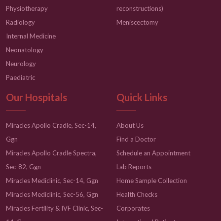
Physiotherapy
reconstructions)
Radiology
Meniscectomy
Internal Medicine
Neonatology
Neurology
Paediatric
Our Hospitals
Quick Links
Miracles Apollo Cradle, Sec-14,
About Us
Ggn
Find a Doctor
Miracles Apollo Cradle Spectra,
Schedule an Appointment
Sec-82, Ggn
Lab Reports
Miracles Mediclinic, Sec-14, Ggn
Home Sample Collection
Miracles Mediclinic, Sec-56, Ggn
Health Checks
Miracles Fertility & IVF Clinic, Sec-
Corporates