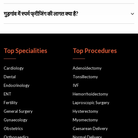
गुड़गांव में स्पर्म फ्रीजिंग की लागत क्या है?
Top Specialities
Top Procedures
Cardiology
Adenoidectomy
Dental
Tonsillectomy
Endocrinology
IVF
ENT
Hemorrhoidectomy
Fertility
Laproscopic Surgery
General Surgery
Hysterectomy
Gynaecology
Myomectomy
Obstetrics
Caesarean Delivery
Orthopaedics
Normal Delivery