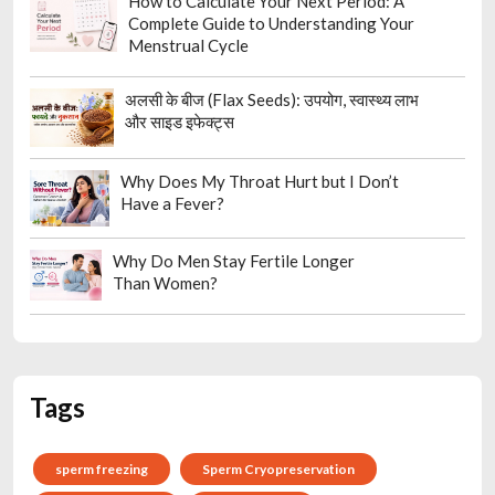
How to Calculate Your Next Period: A
Complete Guide to Understanding Your
Menstrual Cycle
अलसी के बीज (Flax Seeds): उपयोग, स्वास्थ्य लाभ
और साइड इफेक्ट्स
Why Does My Throat Hurt but I Don’t
Have a Fever?
Why Do Men Stay Fertile Longer
Than Women?
Tags
sperm freezing
Sperm Cryopreservation