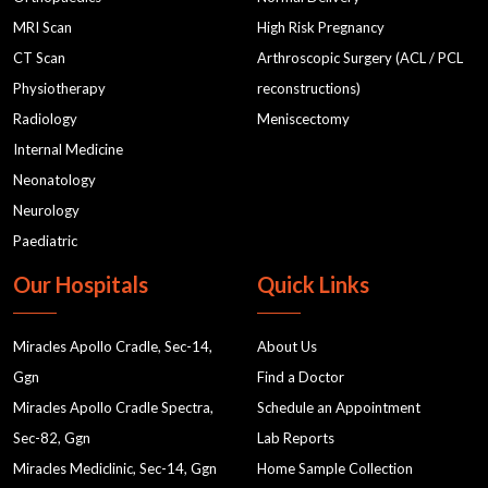
MRI Scan
High Risk Pregnancy
CT Scan
Arthroscopic Surgery (ACL / PCL
Physiotherapy
reconstructions)
Radiology
Meniscectomy
Internal Medicine
Neonatology
Neurology
Paediatric
Our Hospitals
Quick Links
Miracles Apollo Cradle, Sec-14,
About Us
Ggn
Find a Doctor
Miracles Apollo Cradle Spectra,
Schedule an Appointment
Sec-82, Ggn
Lab Reports
Miracles Mediclinic, Sec-14, Ggn
Home Sample Collection